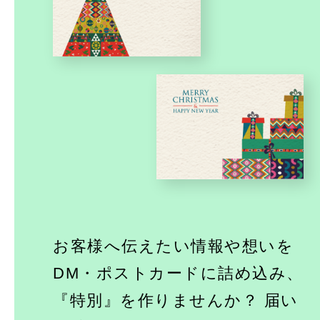
WEB
GRAPHIC
名刺
PHOTO
ロゴ
MOVIE
ショップ・メンバーズカード
チラシ・フライヤー
お客様へ伝えたい情報や想いを
DM・ポストカードに詰め込み、
DM・ポストカード
『特別』を作りませんか？
届い
リーフレット